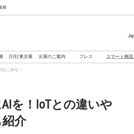
屋展
Ja
Japanese
English
屋展
[3月] 東京展
出展のご案内
プレス
スマート物流
Simplified 
出展のご案内
ロゴのダウンロード
2024
化にAIを！
Korean (Na
う変わっ
名古屋展3つの特長
トレーサ
出展社・来場者の声をご紹
介
モーダル
Iを！IoTとの違いや
れている
出展に関する説明会
在庫管理
展示会活用法
も紹介
ドローン
トラック ワールド
と課題