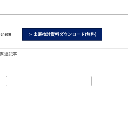
panese
＞ 出展検討資料ダウンロード(無料)
 関連記事
Chinese
年問題で物流業界はど
ver Blog)
た？
検
ビリティとは？
索
シフトが必要とさ
背景とは？
の自動化にAIを！
物流・配送の現状