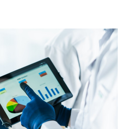
物流DX
おすすめ製
版】
物流法改
すぐ進め
め導入製品