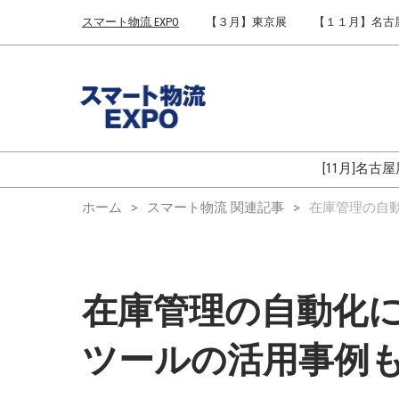
Press
ス
スマート物流 EXPO
【３月】東京展
【１１月】名古
Escape
キ
to
ッ
close
プ
the
し
menu.
て
進
む
[11月]名古
ホーム
スマート物流 関連記事
在庫管理の自動
在庫管理の自動化にA
ツールの活用事例