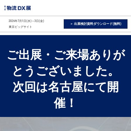
ス
キ
ッ
2026年7月1日(水)～3日(金)
＞ 出展検討資料ダウンロード(無料)
プ
東京ビッグサイト
し
て
進
ご出展・ご来場ありが
む
とうございました。
次回は名古屋にて開
催！