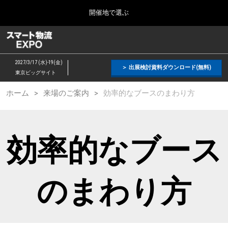
Press
ス
開催地で選ぶ
Escape
キ
to
ッ
close
スマート物流 EXPO
グ
プ
the
ロ
2026年11月25日
し
ー
menu.
愛知県国際展示場 / Aichi Sky Expo
2027/3/17 (水)-19(金)
バ
＞ 出展検討資料ダウンロード(無料)
て
東京ビッグサイト
ル
進
ナ
【３月】東京展
ホーム
来場のご案内
効率的なブースのまわり方
ビ
む
2027年03月17日
ゲ
東京ビッグサイト / Tokyo Big Sight, Japan
ー
シ
ョ
【１１月】名古屋展
効率的なブース
ン
2026年11月25日
を
愛知県国際展示場 / Aichi Sky Expo
折
り
た
のまわり方
た
む