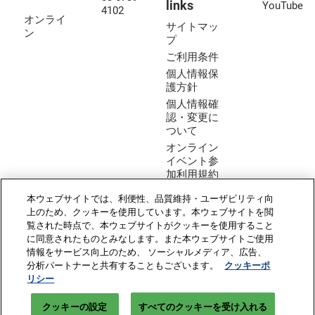
links
YouTube
4102
オンライ
サイトマッ
ン
プ
ご利用条件
個人情報保
護方針
個人情報確
認・変更に
ついて
オンライン
イベント参
加利用規約
クッキーポ
本ウェブサイトでは、利便性、品質維持・ユーザビリティ向
リシー
上のため、クッキーを使用しています。本ウェブサイトを閲
クッキーの
覧された時点で、本ウェブサイトがクッキーを使用すること
設定
に同意されたものとみなします。また本ウェブサイトご使用
情報をサービス向上のため、 ソーシャルメディア、広告、
Copyright © RX Japan Ltd.
分析パートナーと共有することもございます。
クッキーポ
リシー
クッキーの設定
すべてのクッキーを受け入れる