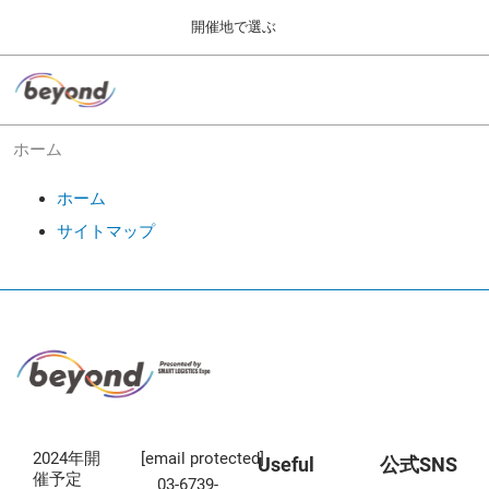
Press
ス
開催地で選ぶ
Escape
キ
to
ッ
close
スマート物流 EXPO
グ
ペ
プ
the
ロ
2026年11月25日
ー
し
ー
menu.
愛知県国際展示場 / Aichi Sky Expo
ジ
バ
て
ホーム
ナ
ル
進
ナ
ビ
【１０月】名古屋展
ホーム
ビ
む
ゲ
2026年11月25日
ゲ
ー
愛知県国際展示場 / Aichi Sky Expo
サイトマップ
ー
シ
シ
ョ
ョ
【１月】東京展
ン
ン
2027年03月17日
を
を
東京ビッグサイト / Tokyo Big Sight, Japan
折
開
り
く
た
た
む
2024年開
[email protected]
Useful
公式SNS
催予定
03-6739-