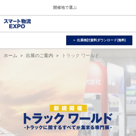
Press
ス
開催地で選ぶ
Escape
キ
to
ッ
close
スマート物流 EXPO
グ
プ
the
ロ
2026年11月25日
し
ー
menu.
愛知県国際展示場 / Aichi Sky Expo
バ
＞ 出展検討資料ダウンロード(無料)
て
ル
進
ナ
ト
【３月】東京展
ホーム
出展のご案内
トラック ワールド
ビ
む
2027年03月17日
ゲ
東京ビッグサイト / Tokyo Big Sight, Japan
ー
ラ
シ
ョ
【１１月】名古屋展
ン
2026年11月25日
を
ッ
愛知県国際展示場 / Aichi Sky Expo
折
り
た
た
ク
む