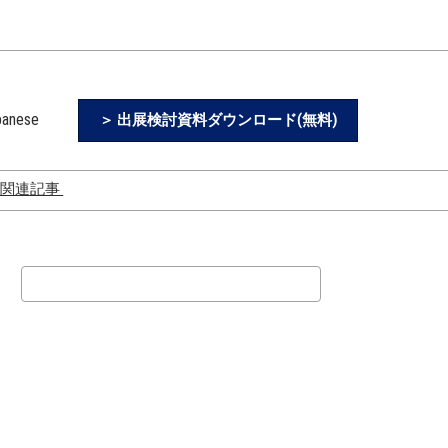
panese
＞ 出展検討資料ダウンロード(無料)
 関連記事
Chinese
年問題で物流業界はど
ver Blog)
た？
検
ビリティとは？
索
シフトが必要とさ
背景とは？
の自動化にAIを！
物流・配送の現状