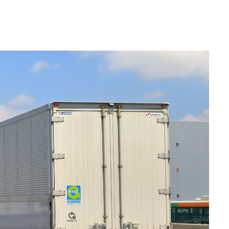
物流DX
おすすめ製
版】
物流法改
すぐ進め
め導入製品