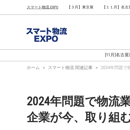
Press
ス
スマート物流 EXPO
【３月】東京展
【１１月】名古
Escape
キ
to
ッ
close
プ
the
し
menu.
て
進
む
[11月]名古
ホーム
スマート物流 関連記事
2024年問題
2024年問題で物
企業が今、取り組