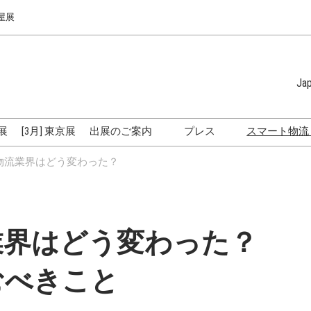
屋展
Ja
Japanese
English
屋展
[3月] 東京展
出展のご案内
プレス
スマート物流
Simplified 
出展のご案内
ロゴのダウンロード
2024
で物流業界はどう変わった？
Korean (Na
う変わっ
名古屋展3つの特長
トレーサ
出展社・来場者の声をご紹
介
モーダル
流業界はどう変わった？
れている
出展に関する説明会
在庫管理
展示会活用法
むべきこと
ドローン
トラック ワールド
と課題