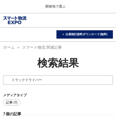
Press
ス
開催地で選ぶ
Escape
キ
to
ッ
close
スマート物流 EXPO
グ
プ
the
ロ
2026年11月25日
し
ー
menu.
愛知県国際展示場 / Aichi Sky Expo
バ
＞ 出展検討資料ダウンロード(無料)
て
ル
進
ナ
【３月】東京展
ホーム
スマート物流 関連記事
ビ
む
2027年03月17日
ゲ
東京ビッグサイト / Tokyo Big Sight, Japan
ー
検索結果
シ
ョ
【１１月】名古屋展
ン
2026年11月25日
を
愛知県国際展示場 / Aichi Sky Expo
折
り
た
た
メディアタイプ
む
記事 (7)
7
個の記事