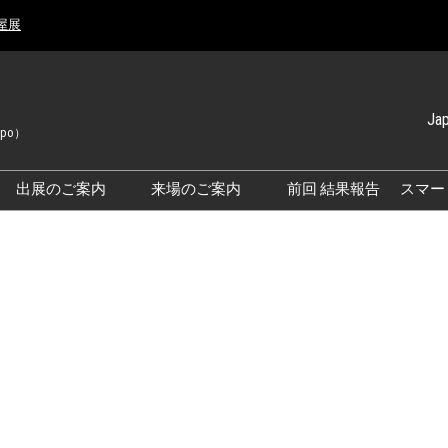
屋展
Ja
xpo）
Japanese
English
出展のご案内
来場のご案内
前回 結果報告
スマー
Simplified 
要
出展のご案内
来場のご案内
Korean (Na
10月】スマート物
トラック ワールド
効率的なブースのまわり方
結果報告
交通アクセス
来場に関するFAQ
展示会・セミナー参加ポリ
シー