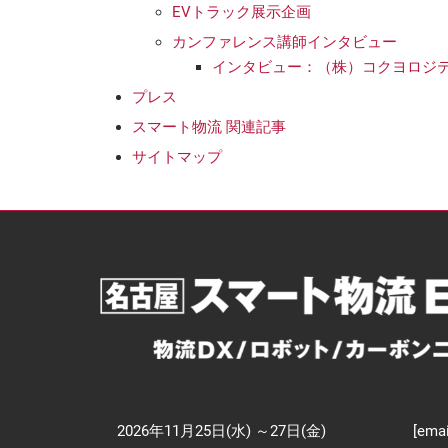
EVトラック展示企画
カンファレンス講師インタビュー
インタビュー：（株）コクヨロジ
プレス
スマート物流 関連記事
サイトマップ
2026年11月25日(水) ～27日(金)
[emai