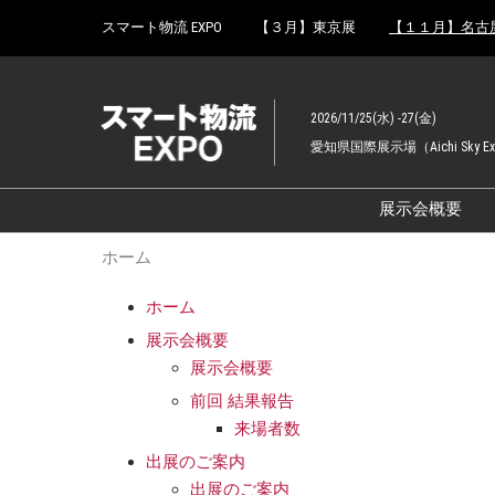
Press
ス
スマート物流 EXPO
【３月】東京展
【１１月】名古
Escape
キ
to
ッ
close
プ
the
2026/11/25(水) -27(金)
し
menu.
愛知県国際展示場（Aichi Sky E
て
進
む
展示会概要
展示会概
ホーム
【2025年
ホーム
流EXPO 
展示会概要
展示会概要
前回 結果報告
来場者数
出展のご案内
出展のご案内