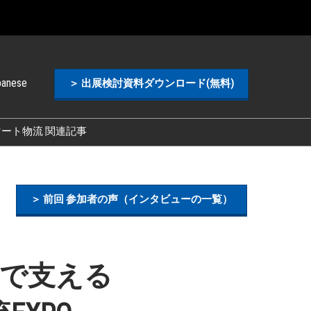
panese
＞ 出展検討資料ダウンロード(無料)
ート物流 関連記事
Chinese
ver Blog)
＞ 前回 参加者の声（インタビューの一覧）
で支える