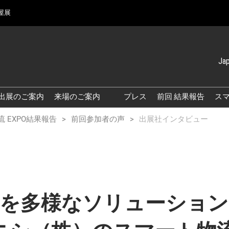
屋展
Ja
Japanese
English
出展のご案内
来場のご案内
プレス
前回 結果報告
スマ
Simplified 
来場のご案内
流 EXPO結果報告
前回参加者の声
出展社インタビュー
Korean (Na
月】スマート物流
交通アクセス
来場に関するFAQ
効率的なブースのまわり方
展示会・セミナー参加ポリ
界を多様なソリューション
シー