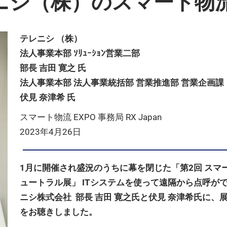
ニシ（株）のスマート物流E
テレニシ （株）
法人事業本部 ｿﾘｭｰｼｮﾝ営業二部
部長 吉田 寛之 氏
法人事業本部 法人事業統括部 営業推進部 営業企画課
伏見 奈津希 氏
スマート物流 EXPO 事務局 RX Japan
2023年4月26日
1月に開催され盛況のうちに幕を閉じた「第2回 スマー
ュートラル展」 ITシステムを使って遠隔から点呼が
ニシ株式会社 部長 吉田 寛之氏と伏見 奈津希氏に
をお聴きしました。