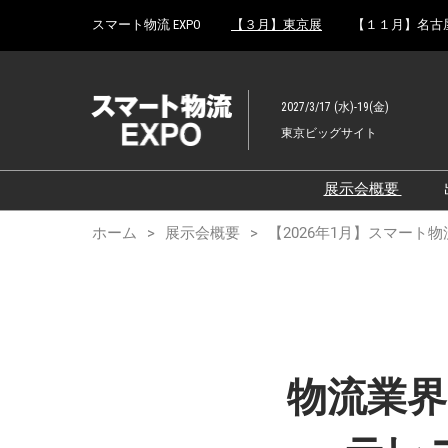
Press
ス
スマート物流 EXPO
【３月】東京展
【１１月】名古
Escape
キ
to
ッ
close
プ
the
2027/3/17 (水)-19(金)
し
menu.
東京ビッグサイト
て
進
む
展示会概要
展示会概要
ホーム
展示会概要
【2026年1月】スマート物
【2026年1
EXPO結果報告
物流業