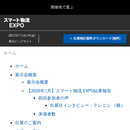
Press
ス
開催地で選ぶ
Escape
キ
to
ッ
close
スマート物流 EXPO
グ
プ
the
ロ
2026年11月25日
し
ー
menu.
愛知県国際展示場 / Aichi Sky Expo
2027/3/17 (水)-19(金)
バ
＞ 出展検討資料ダウンロード(無料)
て
東京ビッグサイト
ル
進
ナ
【３月】東京展
ホーム
ビ
む
2027年03月17日
ゲ
東京ビッグサイト / Tokyo Big Sight, Japan
ー
ホーム
シ
ョ
展示会概要
【１１月】名古屋展
ン
展示会概要
2026年11月25日
を
愛知県国際展示場 / Aichi Sky Expo
折
【2026年1月】スマート物流 EXPO結果報告
り
前回参加者の声
た
出展社インタビュー：テレニシ （株）
た
む
来場者数
出展のご案内