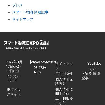
プレス
スマート物流 関連記事
サイトマップ
2027年3月
[email protected]
サイトマッ
YouTube
17日(水)～
03-6739-
プ
スマー
19日(金)
4102
ご利用条件
ト物流 関連
10:00～
記事
個人情報保
17:00
護方針
個人情報に
東京ビッ
関する修
グサイト
正・利用停
止など