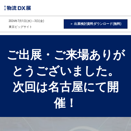
ス
キ
ッ
2026年7月1日(水)～3日(金)
＞ 出展検討資料ダウンロード(無料)
プ
東京ビッグサイト
し
て
進
ご出展・ご来場ありが
む
とうございました。
次回は名古屋にて開
催！